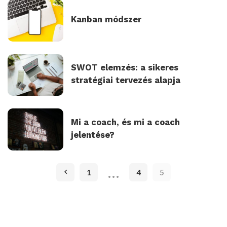
Kanban módszer
SWOT elemzés: a sikeres
stratégiai tervezés alapja
Mi a coach, és mi a coach
jelentése?
…
1
4
5