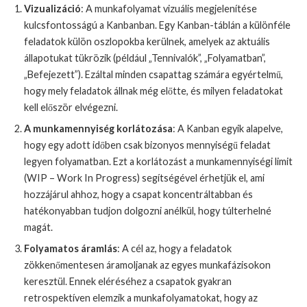
Vizualizáció
: A munkafolyamat vizuális megjelenítése
kulcsfontosságú a Kanbanban. Egy Kanban-táblán a különféle
feladatok külön oszlopokba kerülnek, amelyek az aktuális
állapotukat tükrözik (például „Tennivalók”, „Folyamatban”,
„Befejezett”). Ezáltal minden csapattag számára egyértelmű,
hogy mely feladatok állnak még előtte, és milyen feladatokat
kell először elvégezni.
A munkamennyiség korlátozása
: A Kanban egyik alapelve,
hogy egy adott időben csak bizonyos mennyiségű feladat
legyen folyamatban. Ezt a korlátozást a munkamennyiségi limit
(WIP – Work In Progress) segítségével érhetjük el, ami
hozzájárul ahhoz, hogy a csapat koncentráltabban és
hatékonyabban tudjon dolgozni anélkül, hogy túlterhelné
magát.
Folyamatos áramlás
: A cél az, hogy a feladatok
zökkenőmentesen áramoljanak az egyes munkafázisokon
keresztül. Ennek eléréséhez a csapatok gyakran
retrospektíven elemzik a munkafolyamatokat, hogy az