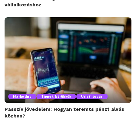
vállalkozáshoz
Marketing
Tippek & trükkök
Üzleti tudás
Passzív jövedelem: Hogyan teremts pénzt alvás
közben?