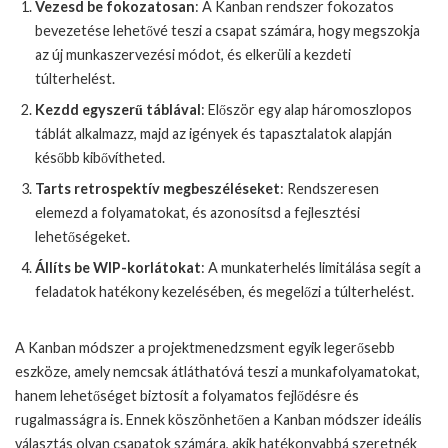
Vezesd be fokozatosan
: A Kanban rendszer fokozatos
bevezetése lehetővé teszi a csapat számára, hogy megszokja
az új munkaszervezési módot, és elkerüli a kezdeti
túlterhelést.
Kezdd egyszerű táblával
: Először egy alap háromoszlopos
táblát alkalmazz, majd az igények és tapasztalatok alapján
később kibővítheted.
Tarts retrospektív megbeszéléseket
: Rendszeresen
elemezd a folyamatokat, és azonosítsd a fejlesztési
lehetőségeket.
Állíts be WIP-korlátokat
: A munkaterhelés limitálása segít a
feladatok hatékony kezelésében, és megelőzi a túlterhelést.
A Kanban módszer a projektmenedzsment egyik legerősebb
eszköze, amely nemcsak átláthatóvá teszi a munkafolyamatokat,
hanem lehetőséget biztosít a folyamatos fejlődésre és
rugalmasságra is. Ennek köszönhetően a Kanban módszer ideális
választás olyan csapatok számára, akik hatékonyabbá szeretnék