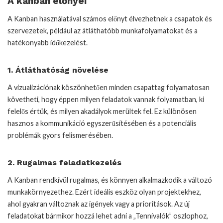
A kanban előnyei
A Kanban használatával számos előnyt élvezhetnek a csapatok és
szervezetek, például az átláthatóbb munkafolyamatokat és a
hatékonyabb időkezelést.
1. Átláthatóság növelése
A vizualizációnak köszönhetően minden csapattag folyamatosan
követheti, hogy éppen milyen feladatok vannak folyamatban, ki
felelős értük, és milyen akadályok merültek fel. Ez különösen
hasznos a kommunikáció egyszerűsítésében és a potenciális
problémák gyors felismerésében.
2. Rugalmas feladatkezelés
A Kanban rendkívül rugalmas, és könnyen alkalmazkodik a változó
munkakörnyezethez. Ezért ideális eszköz olyan projektekhez,
ahol gyakran változnak az igények vagy a prioritások. Az új
feladatokat bármikor hozzá lehet adni a „Tennivalók” oszlophoz,