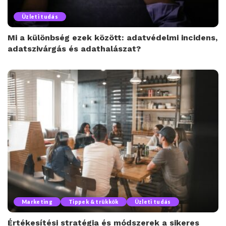
Üzleti tudás
Mi a különbség ezek között: adatvédelmi incidens,
adatszivárgás és adathalászat?
Marketing
Tippek & trükkök
Üzleti tudás
Értékesítési stratégia és módszerek a sikeres