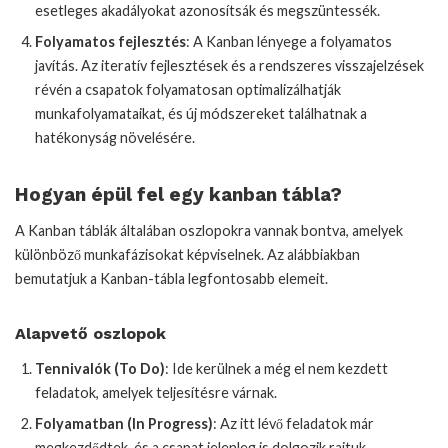
esetleges akadályokat azonosítsák és megszüntessék.
Folyamatos fejlesztés
: A Kanban lényege a folyamatos
javítás. Az iteratív fejlesztések és a rendszeres visszajelzések
révén a csapatok folyamatosan optimalizálhatják
munkafolyamataikat, és új módszereket találhatnak a
hatékonyság növelésére.
Hogyan épül fel egy kanban tábla?
A Kanban táblák általában oszlopokra vannak bontva, amelyek
különböző munkafázisokat képviselnek. Az alábbiakban
bemutatjuk a Kanban-tábla legfontosabb elemeit.
Alapvető oszlopok
Tennivalók (To Do)
: Ide kerülnek a még el nem kezdett
feladatok, amelyek teljesítésre várnak.
Folyamatban (In Progress)
: Az itt lévő feladatok már
megkezdődtek, és a csapat jelenleg is dolgozik rajtuk.