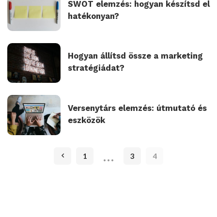
SWOT elemzés: hogyan készítsd el
hatékonyan?
Hogyan állítsd össze a marketing
stratégiádat?
Versenytárs elemzés: útmutató és
eszközök
…
1
3
4