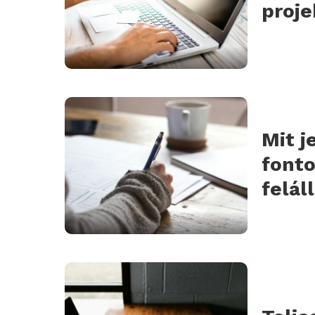
proje
Mit j
fonto
felál