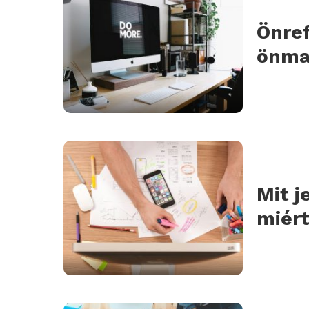
Önref
önma
Mit j
miért