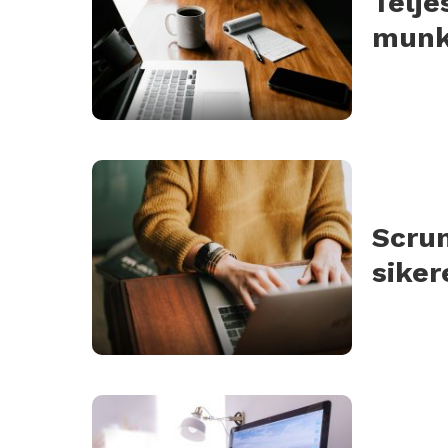
Telje
munka
Scru
siker