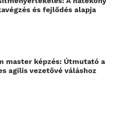
sítményértékelés: A hatékony
végzés és fejlődés alapja
m master képzés: Útmutató a
es agilis vezetővé váláshoz