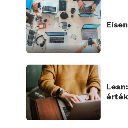
Eise
Lean:
érté