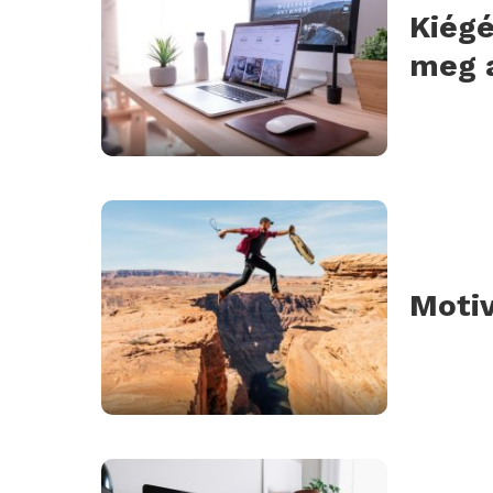
Kiégé
meg 
Motiv