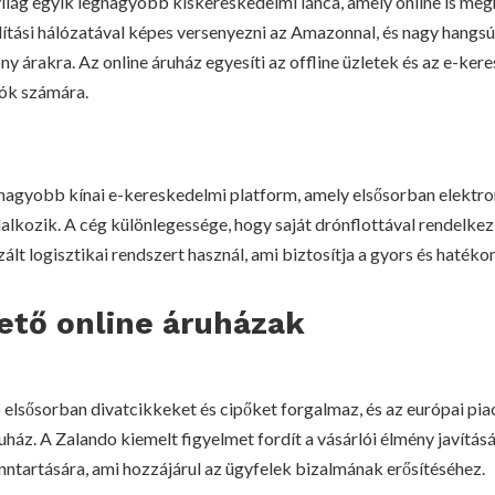
ilág egyik legnagyobb kiskereskedelmi lánca, amely online is meg
lítási hálózatával képes versenyezni az Amazonnal, és nagy hangsú
ony árakra. Az online áruház egyesíti az offline üzletek és az e-ker
lók számára.
agyobb kínai e-kereskedelmi platform, amely elsősorban elektron
alkozik. A cég különlegessége, hogy saját drónflottával rendelkez
zált logisztikai rendszert használ, ami biztosítja a gyors és hatékon
ető online áruházak
elsősorban divatcikkeket és cipőket forgalmaz, és az európai pia
ház. A Zalando kiemelt figyelmet fordít a vásárlói élmény javítás
fenntartására, ami hozzájárul az ügyfelek bizalmának erősítéséhez.