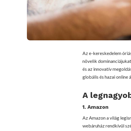
Az e-kereskedelem óriás
növelik dominanciájukat 
és az innovatív megold
globális és hazai online
A legnagyo
1. Amazon
Az Amazon a világ legism
webáruház rendkívül szél