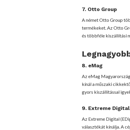
7. Otto Group
A német Otto Group töb
termékeket. Az Otto Gro
és többféle kiszállítási
Legnagyobb
8. eMag
Az eMag Magyarországon
kínál a műszaki cikkekt
gyors kiszállítással igy
9. Extreme Digital
Az Extreme Digital (EDi
választékát kínálja. A c