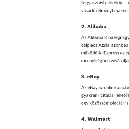
fogyasztási cikkekig — é
vásárlói élményt maximal
2. Alibaba
Az Alibaba Kína legnagy
célpiaca Ázsia, azonban 
működő AliExpress az eg
mennyiségben vásároljan
3. eBay
Az eBay az online piacté
gyakran licitálási lehe
egy közösségi piactér is
4. Walmart