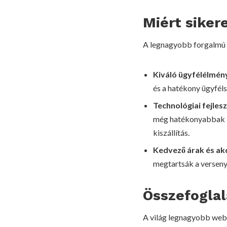
Miért sike
A legnagyobb forgalmú 
Kiváló ügyfélélmén
és a hatékony ügyfél
Technológiai fejles
még hatékonyabbak le
kiszállítás.
Kedvező árak és ak
megtartsák a verseny
Összefoglal
A világ legnagyobb webá