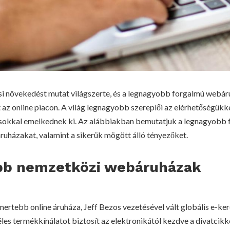
i növekedést mutat világszerte, és a legnagyobb forgalmú webár
az online piacon. A világ legnagyobb szereplői az elérhetőségükke
ásokkal emelkednek ki. Az alábbiakban bemutatjuk a legnagyobb 
 áruházakat, valamint a sikerük mögött álló tényezőket.
bb nemzetközi webáruházak
ertebb online áruháza, Jeff Bezos vezetésével vált globális e-ke
es termékkínálatot biztosít az elektronikától kezdve a divatcikk