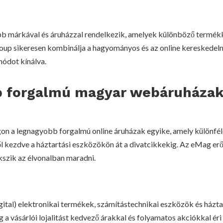
b márkával és áruházzal rendelkezik, amelyek különböző termék
up sikeresen kombinálja a hagyományos és az online kereskedelm
 módot kínálva.
 forgalmú magyar webáruháza
 a legnagyobb forgalmú online áruházak egyike, amely különfé
ől kezdve a háztartási eszközökön át a divatcikkekig. Az eMag erő
ekszik az élvonalban maradni.
gital) elektronikai termékek, számítástechnikai eszközök és házta
ég a vásárlói lojalitást kedvező árakkal és folyamatos akciókkal éri