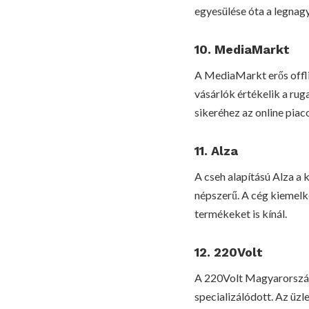
egyesülése óta a legnag
10. MediaMarkt
A MediaMarkt erős offline
vásárlók értékelik a rug
sikeréhez az online piac
11. Alza
A cseh alapítású Alza a
népszerű. A cég kiemelke
termékeket is kínál.
12. 220Volt
A 220Volt Magyarország
specializálódott. Az üzl