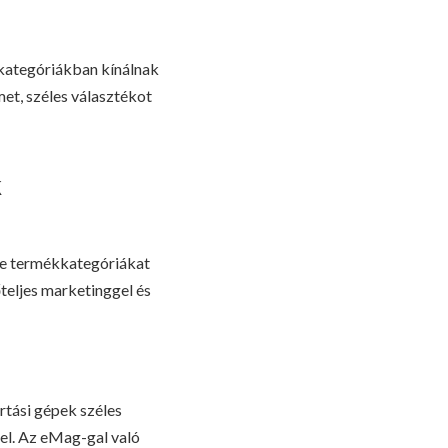
kategóriákban kínálnak
et, széles választékot
k
le termékkategóriákat
teljes marketinggel és
rtási gépek széles
 el. Az eMag-gal való