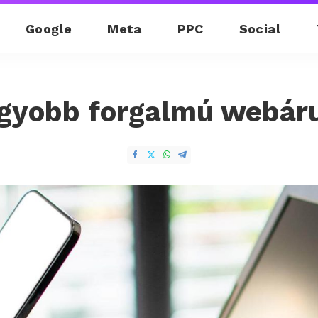
Google
Meta
PPC
Social
gyobb forgalmú webár