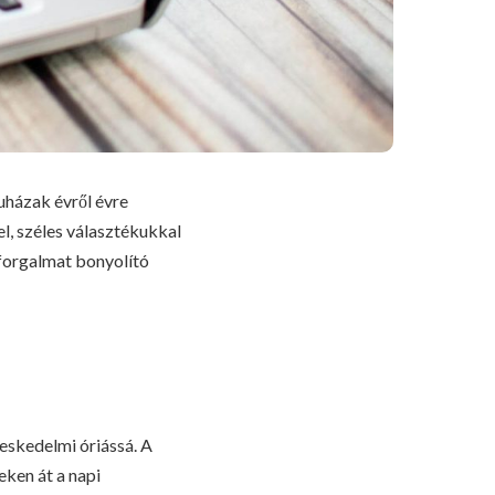
uházak évről évre
l, széles választékukkal
forgalmat bonyolító
reskedelmi óriássá. A
eken át a napi