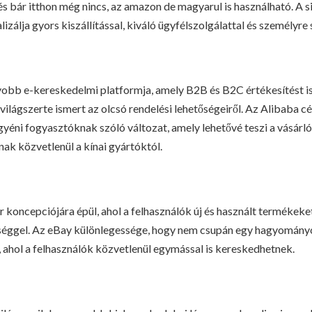
s bár itthon még nincs, az
amazon de magyarul
is használható. A s
izálja gyors kiszállítással, kiváló ügyfélszolgálattal és személyre
obb e-kereskedelmi platformja, amely B2B és B2C értékesítést is 
világszerte ismert az olcsó rendelési lehetőségeiről. Az Alibaba 
yéni fogyasztóknak szóló változat, amely lehetővé teszi a vásárl
ak közvetlenül a kínai gyártóktól.
r koncepciójára épül, ahol a felhasználók új és használt termékeke
tőséggel. Az eBay különlegessége, hogy nem csupán egy hagyomán
, ahol a felhasználók közvetlenül egymással is kereskedhetnek.