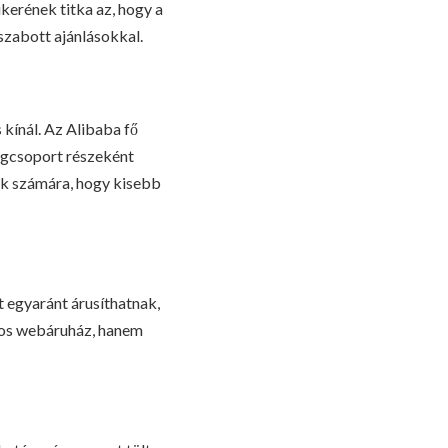
ikerének titka az, hogy a
 szabott ajánlásokkal.
kínál. Az Alibaba fő
cégcsoport részeként
ók számára, hogy kisebb
t egyaránt árusíthatnak,
yos webáruház, hanem