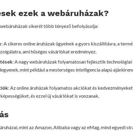
resek ezek a webáruházak?
webáruházak sikerét több tényező befolyásolja:
y
: A sikeres online áruházak ügyelnek a gyors kiszállításra, a term
szolgálatra, ami hűséges vásárlókat eredményez.
ztések
: A nagy webáruházak folyamatosan fejlesztik technológiai
gyenek, mint például a mesterséges intelligencia alapú ajánlóre
ciók
: Az online áruházak folyamatos akciókat és kedvezményeket
képességüket, és ezzel új vásárlókat is vonzanak.
ás
ruházai, mint az Amazon, Alibaba vagy az eMag, mind egyedi stra