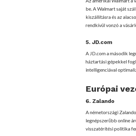
Az amerikai Walmart a v
be. A Walmart saját szál
kiszállításra és az alacs
rendkívül vonzó a vásár
5. JD.com
A JD.com a második legn
háztartási gépekkel fogl
intelligenciával optimali
Európai vez
6. Zalando
A németországi Zalando 
legnépszerűbb online áru
visszatérítési politika 