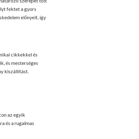
határozó szerepet tölt
lyt fektet a gyors
eskedelem előnyeit, így
ikai cikkekkel és
ik, és mesterséges
y kiszállítást.
con az egyik
ára és a rugalmas