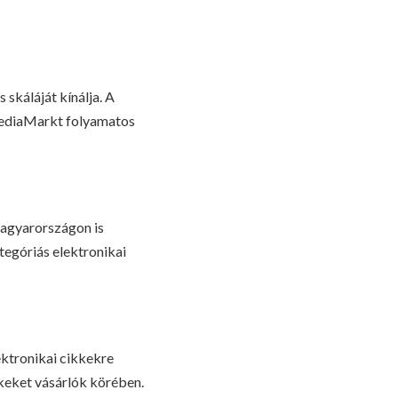
 skáláját kínálja. A
a MediaMarkt folyamatos
Magyarországon is
tegóriás elektronikai
ktronikai cikkekre
ékeket vásárlók körében.