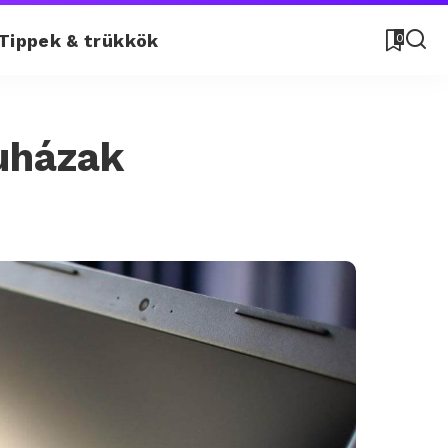
Tippek & trükkök
0
uházak