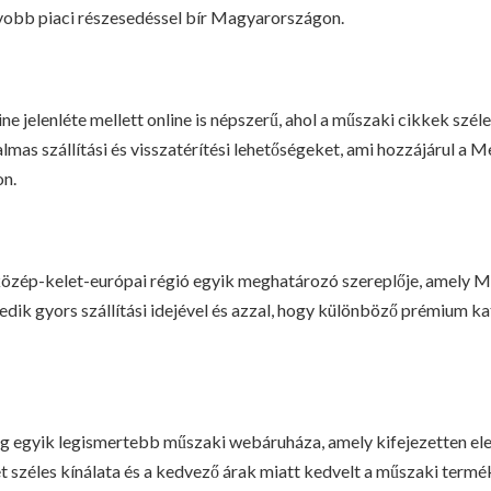
yobb piaci részesedéssel bír Magyarországon.
 jelenléte mellett online is népszerű, ahol a műszaki cikkek széles
almas szállítási és visszatérítési lehetőségeket, ami hozzájárul 
on.
 közép-kelet-európai régió egyik meghatározó szereplője, amely 
dik gyors szállítási idejével és azzal, hogy különböző prémium ka
 egyik legismertebb műszaki webáruháza, amely kifejezetten ele
et széles kínálata és a kedvező árak miatt kedvelt a műszaki term