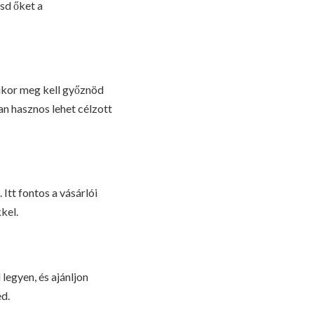
sd őket a
mikor meg kell győznöd
an hasznos lehet célzott
Itt fontos a vásárlói
kel.
 legyen, és ajánljon
ed.