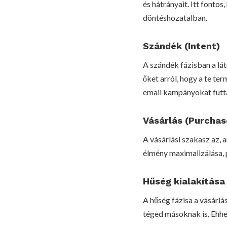
és hátrányait. Itt fonto
döntéshozatalban.
Szándék (Intent)
A szándék fázisban a lát
őket arról, hogy a te te
email kampányokat futt
Vásárlás (Purchas
A vásárlási szakasz az, 
élmény maximalizálása,
Hűség kialakítása 
A hűség fázisa a vásárlás
téged másoknak is. Ehhez