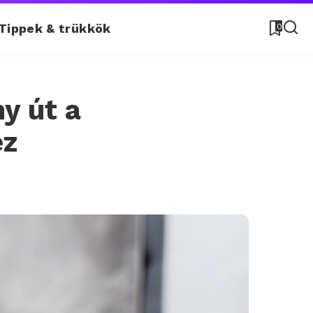
Tippek & trükkök
0
y út a
ez