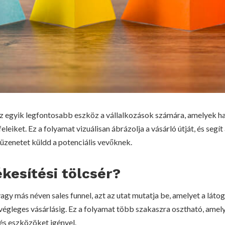
 az egyik legfontosabb eszköz a vállalkozások számára, amelyek 
eleiket. Ez a folyamat vizuálisan ábrázolja a vásárló útját, és seg
üzenetet küldd a potenciális vevőknek.
ékesítési tölcsér?
 vagy más néven sales funnel, azt az utat mutatja be, amelyet a lá
 végleges vásárlásig. Ez a folyamat több szakaszra osztható, ame
és eszközöket igényel.