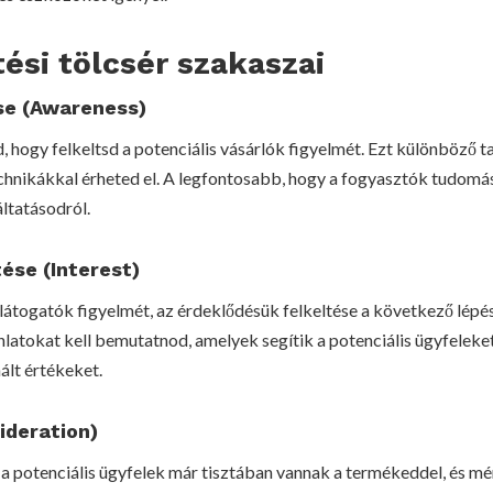
tési tölcsér szakaszai
se (Awareness)
, hogy felkeltsd a potenciális vásárlók figyelmét. Ezt különböző t
chnikákkal érheted el. A legfontosabb, hogy a fogyasztók tudomá
ltatásodról.
ése (Interest)
átogatók figyelmét, az érdeklődésük felkeltése a következő lépé
ánlatokat kell bemutatnod, amelyek segítik a potenciális ügyfelek
ált értékeket.
ideration)
a potenciális ügyfelek már tisztában vannak a termékeddel, és mé