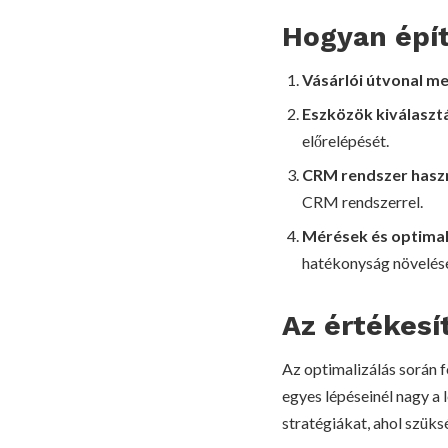
Hogyan épít
Vásárlói útvonal m
Eszközök kiválaszt
előrelépését.
CRM rendszer hasz
CRM rendszerrel.
Mérések és optimal
hatékonyság növelés
Az értékesí
Az optimalizálás során f
egyes lépéseinél nagy a 
stratégiákat, ahol szüks