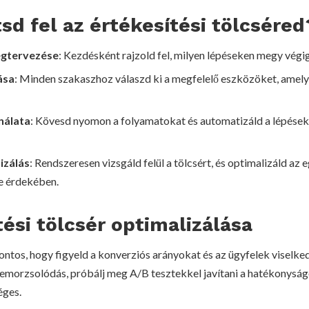
sd fel az értékesítési tölcséred
egtervezése
: Kezdésként rajzold fel, milyen lépéseken megy végig
ása
: Minden szakaszhoz válaszd ki a megfelelő eszközöket, amely
nálata
: Kövesd nyomon a folyamatokat és automatizáld a lépéseket
izálás
: Rendszeresen vizsgáld felül a tölcsért, és optimalizáld az
e érdekében.
tési tölcsér optimalizálása
ontos, hogy figyeld a konverziós arányokat és az ügyfelek viselke
lemorzsolódás, próbálj meg A/B tesztekkel javítani a hatékonyság
éges.