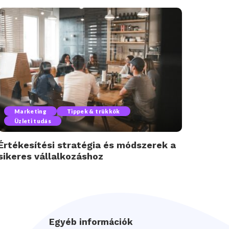
Marketing
Tippek & trükkök
Üzleti tudás
Értékesítési stratégia és módszerek a
sikeres vállalkozáshoz
Egyéb információk