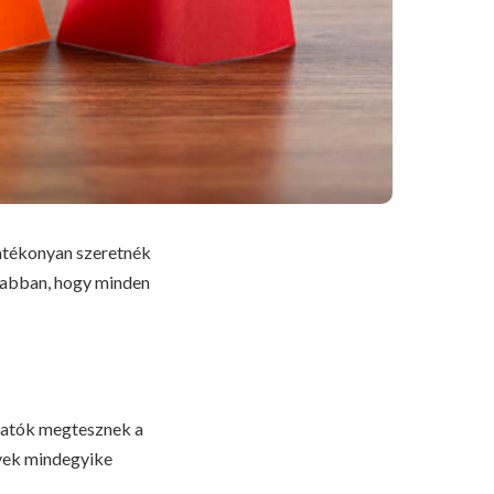
hatékonyan szeretnék
ít abban, hogy minden
togatók megtesznek a
lyek mindegyike