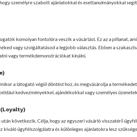
s, hogy személyre szabott ajánlatokkal és esettanulmányokkal segít
ogatók komolyan fontolóra veszik a vásárlást. Ez az a pillanat, a
rméked vagy szolgáltatásod a legjobb választás. Ebben a szakaszb
atni vagy termékdemonstrációkat kínálni.
e)
amikor a látogató végül döntést hoz, és megvásárolja a termékedet. 
 például kedvezményekkel, ajándékokkal vagy személyes üzenetek
(Loyalty)
 után következik. Célja, hogy az egyszeri vásárló visszatérő ügyfél
 kiváló ügyfélszolgálatra és különleges ajánlatokra lesz szükség