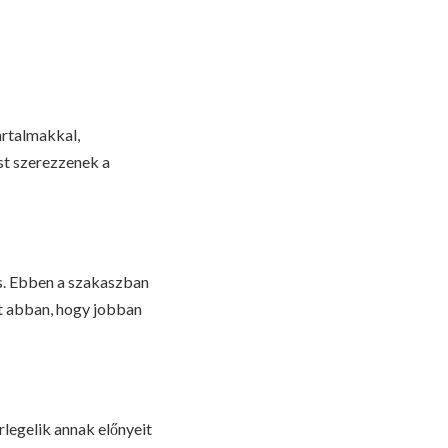
artalmakkal,
st szerezzenek a
s. Ebben a szakaszban
et abban, hogy jobban
rlegelik annak előnyeit