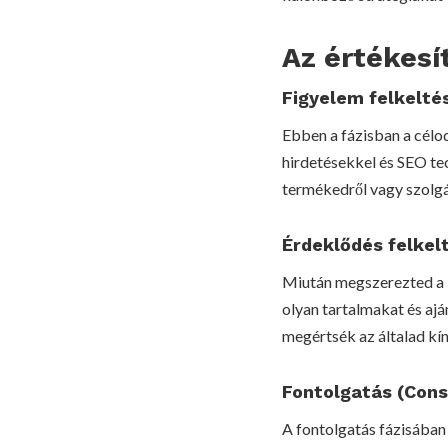
Az értékesí
Figyelem felkelté
Ebben a fázisban a célod
hirdetésekkel és SEO te
termékedről vagy szolgá
Érdeklődés felkelt
Miután megszerezted a l
olyan tartalmakat és aj
megértsék az általad kín
Fontolgatás (Cons
A fontolgatás fázisában 