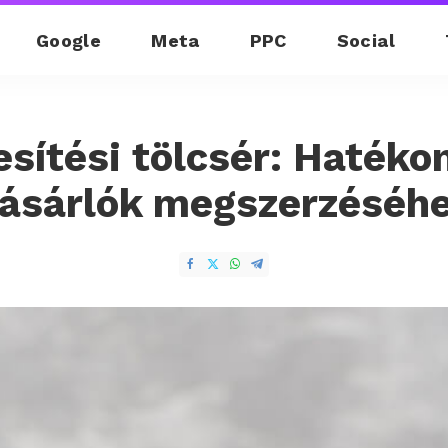
Google
Meta
PPC
Social
esítési tölcsér: Hatékon
ásárlók megszerzéséh