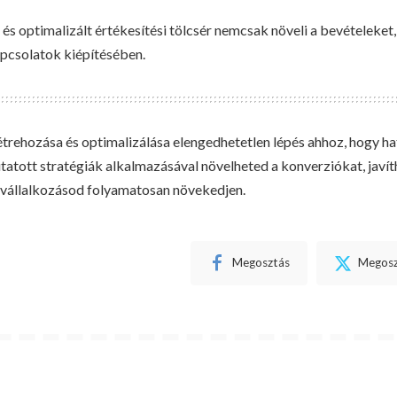
 és optimalizált értékesítési tölcsér nemcsak növeli a bevételeket
kapcsolatok kiépítésében.
létrehozása és optimalizálása elengedhetetlen lépés ahhoz, hogy ha
tatott stratégiák alkalmazásával növelheted a konverziókat, javít
a vállalkozásod folyamatosan növekedjen.
Megosztás
Megosz