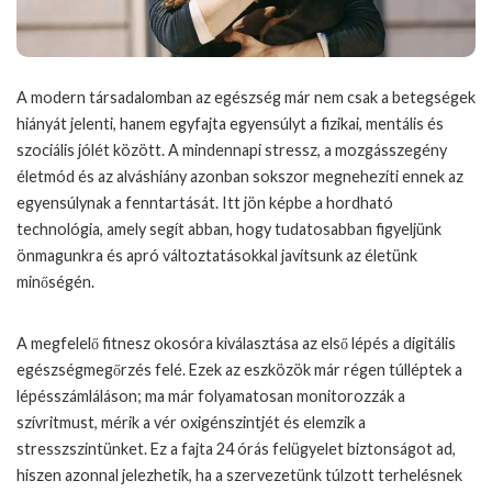
A modern társadalomban az egészség már nem csak a betegségek
hiányát jelenti, hanem egyfajta egyensúlyt a fizikai, mentális és
szociális jólét között. A mindennapi stressz, a mozgásszegény
életmód és az alváshiány azonban sokszor megnehezíti ennek az
egyensúlynak a fenntartását. Itt jön képbe a hordható
technológia, amely segít abban, hogy tudatosabban figyeljünk
önmagunkra és apró változtatásokkal javítsunk az életünk
minőségén.
A megfelelő
fitnesz okosóra
kiválasztása az első lépés a digitális
egészségmegőrzés felé. Ezek az eszközök már régen túlléptek a
lépésszámláláson; ma már folyamatosan monitorozzák a
szívritmust, mérik a vér oxigénszintjét és elemzik a
stresszszintünket. Ez a fajta 24 órás felügyelet biztonságot ad,
hiszen azonnal jelezhetik, ha a szervezetünk túlzott terhelésnek