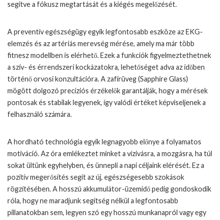
segítve a fókusz megtartását és a kiégés megelőzését.
A preventív egészségügy egyik legfontosabb eszköze az EKG-
elemzés és az artériás merevség mérése, amely ma már több
fitnesz modellben is elérhető. Ezek a funkciók figyelmeztethetnek
a szív- és érrendszeri kockázatokra, lehetőséget adva az időben
történő orvosi konzultációra. A zafírüveg (Sapphire Glass)
mögött dolgozó precíziós érzékelők garantálják, hogy a mérések
pontosak és stabilak legyenek, így valódi értéket képviseljenek a
felhasználó számára.
A hordható technológia egyik legnagyobb előnye a folyamatos
motiváció. Az óra emlékeztet minket a vízivásra, a mozgásra, ha túl
sokat ültünk egyhelyben, és ünnepli a napi céljaink elérését. Ez a
pozitív megerősítés segít az új, egészségesebb szokások
rögzítésében. A hosszú akkumulátor-üzemidő pedig gondoskodik
róla, hogy ne maradjunk segítség nélkül a legfontosabb
pillanatokban sem, legyen szó egy hosszú munkanapról vagy egy