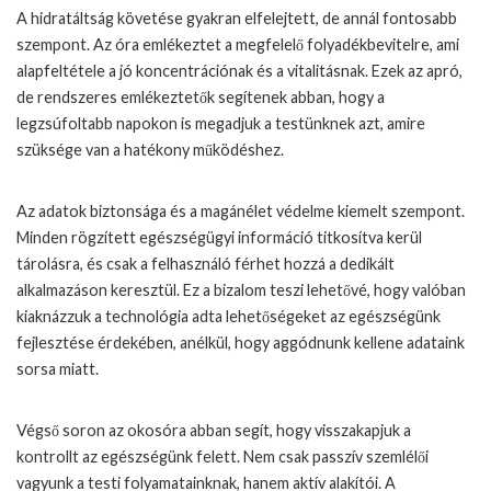
A hidratáltság követése gyakran elfelejtett, de annál fontosabb
szempont. Az óra emlékeztet a megfelelő folyadékbevitelre, ami
alapfeltétele a jó koncentrációnak és a vitalitásnak. Ezek az apró,
de rendszeres emlékeztetők segítenek abban, hogy a
legzsúfoltabb napokon is megadjuk a testünknek azt, amire
szüksége van a hatékony működéshez.
Az adatok biztonsága és a magánélet védelme kiemelt szempont.
Minden rögzített egészségügyi információ titkosítva kerül
tárolásra, és csak a felhasználó férhet hozzá a dedikált
alkalmazáson keresztül. Ez a bizalom teszi lehetővé, hogy valóban
kiaknázzuk a technológia adta lehetőségeket az egészségünk
fejlesztése érdekében, anélkül, hogy aggódnunk kellene adataink
sorsa miatt.
Végső soron az okosóra abban segít, hogy visszakapjuk a
kontrollt az egészségünk felett. Nem csak passzív szemlélői
vagyunk a testi folyamatainknak, hanem aktív alakítói. A