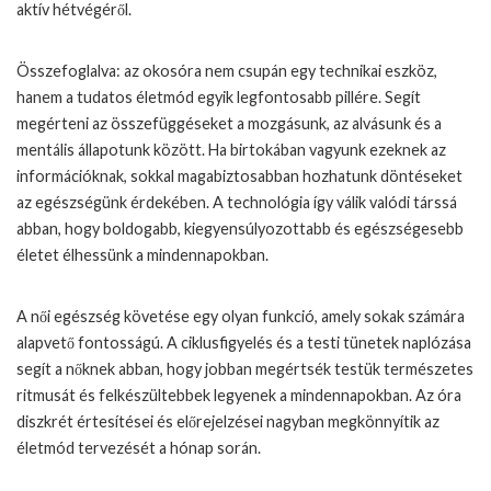
aktív hétvégéről.
Összefoglalva: az okosóra nem csupán egy technikai eszköz,
hanem a tudatos életmód egyik legfontosabb pillére. Segít
megérteni az összefüggéseket a mozgásunk, az alvásunk és a
mentális állapotunk között. Ha birtokában vagyunk ezeknek az
információknak, sokkal magabiztosabban hozhatunk döntéseket
az egészségünk érdekében. A technológia így válik valódi társsá
abban, hogy boldogabb, kiegyensúlyozottabb és egészségesebb
életet élhessünk a mindennapokban.
A női egészség követése egy olyan funkció, amely sokak számára
alapvető fontosságú. A ciklusfigyelés és a testi tünetek naplózása
segít a nőknek abban, hogy jobban megértsék testük természetes
ritmusát és felkészültebbek legyenek a mindennapokban. Az óra
diszkrét értesítései és előrejelzései nagyban megkönnyítik az
életmód tervezését a hónap során.