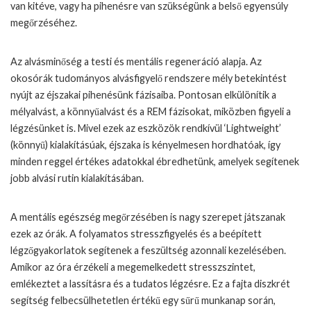
van kitéve, vagy ha pihenésre van szükségünk a belső egyensúly
megőrzéséhez.
Az alvásminőség a testi és mentális regeneráció alapja. Az
okosórák tudományos alvásfigyelő rendszere mély betekintést
nyújt az éjszakai pihenésünk fázisaiba. Pontosan elkülönítik a
mélyalvást, a könnyűalvást és a REM fázisokat, miközben figyeli a
légzésünket is. Mivel ezek az eszközök rendkívül ‘Lightweight’
(könnyű) kialakításúak, éjszaka is kényelmesen hordhatóak, így
minden reggel értékes adatokkal ébredhetünk, amelyek segítenek
jobb alvási rutin kialakításában.
A mentális egészség megőrzésében is nagy szerepet játszanak
ezek az órák. A folyamatos stresszfigyelés és a beépített
légzőgyakorlatok segítenek a feszültség azonnali kezelésében.
Amikor az óra érzékeli a megemelkedett stresszszintet,
emlékeztet a lassításra és a tudatos légzésre. Ez a fajta diszkrét
segítség felbecsülhetetlen értékű egy sűrű munkanap során,